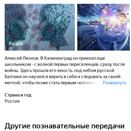
Кадры
Алексей Леонов. В Калининград он приехал еще
школьником - с волной первых переселенцев, сразу после
войны. Здесь прошла его юность, под небом русской
Балтики он научился верить в себя и следовать за своей
мечтой, чтобы позже стать первым человеком, который
Развернуть
вышел в открытый космос. Мало кто знает, но до того, как
отправиться покорять небо, Алексей Леонов увлекался
Страна и год
парусным спортом. И по сей день в Калининградской
Россия
области проходит парусная регата, которая носит имя
знаменитого космонавта и почетного жителя
Калининграда - Алексея Леонова.
Другие познавательные передачи