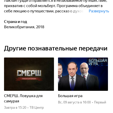
Лаклан Гуади отправляется в незабываемое путешествие,
прихватив с собой мольберт. Программа объединяет в
себе лекцию о путешествии, рассказ о духовных исканиях
Развернуть
и размышления о творческом поиске. Зрители получат
новые визуальные впечатления и эмоции, наблюдая за
Страна и год
тем, как Лаклан Гуади пытается уловить атмосферу и
Великобритания, 2018
запечатлеть Святую землю и библейскую историю.
Другие познавательные передачи
СМЕРШ. Ловушка для
Большая игра
самурая
вс, 09 августа
в 16:00
•
Первый
Завтра
в 15:20
•
ТВ Центр