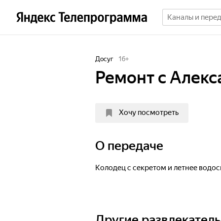
Досуг
16
+
Ремонт с Алек
Хочу посмотреть
О передаче
Колодец с секретом и летнее водо
Другие развлекател