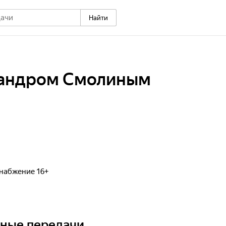
Найти
сандром Смолиным
снабжение 16+
ьные передачи