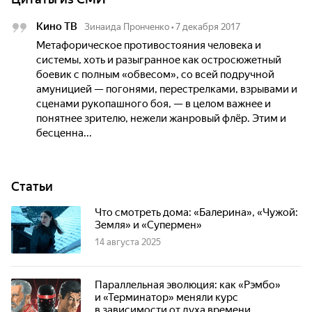
Кино ТВ
Зинаида Пронченко
•
7 декабря 2017
Метафорическое противостояния человека и
системы, хоть и разыгранное как остросюжетный
боевик с полным «обвесом», со всей подручной
амуницией — погонями, перестрелками, взрывами и
сценами рукопашного боя, — в целом важнее и
понятнее зрителю, нежели жанровый флёр. Этим и
бесценна...
Статьи
Что смотреть дома: «Балерина», «Чужой:
Земля» и «Супермен»
14 августа 2025
Параллельная эволюция: как «Рэмбо»
и «Терминатор» меняли курс
в зависимости от духа времени