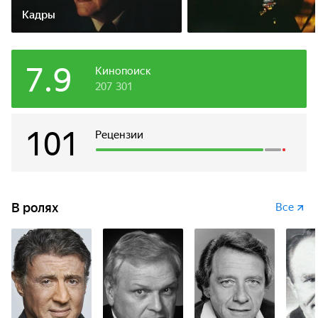
Кадры
7.9
Кинопоиск
207 301
101
Рецензии
В ролях
Все