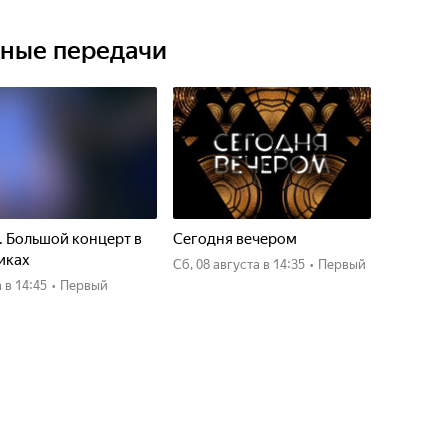
ьные передачи
. Большой концерт в
Сегодня вечером
иках
сб, 08 августа
в 14:35
•
Первый
а
в 14:45
•
Первый