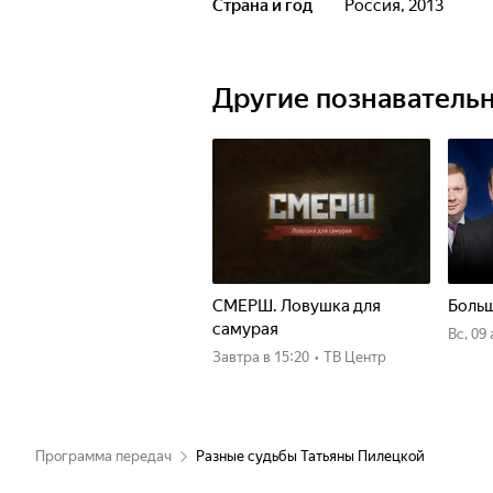
Страна и год
Россия, 2013
Другие познаватель
СМЕРШ. Ловушка для
Больш
самурая
вс, 09
Завтра
в 15:20
•
ТВ Центр
Программа передач
Разные судьбы Татьяны Пилецкой