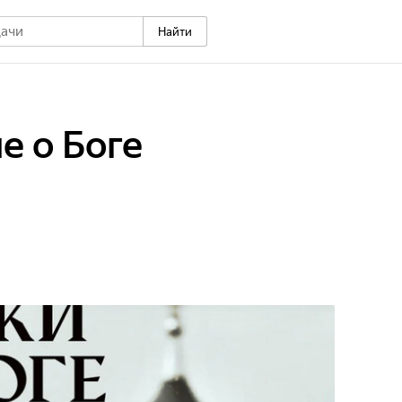
Найти
е о Боге