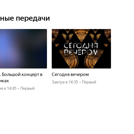
ьные передачи
. Большой концерт в
Сегодня вечером
иках
Завтра
в 14:35
•
Первый
ня
в 14:45
•
Первый