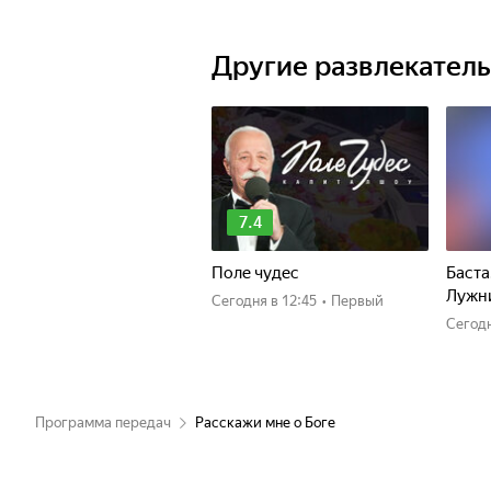
Другие развлекател
7.4
Поле чудес
Баста
Лужн
Сегодня
в 12:45
•
Первый
Сегод
Программа передач
Расскажи мне о Боге