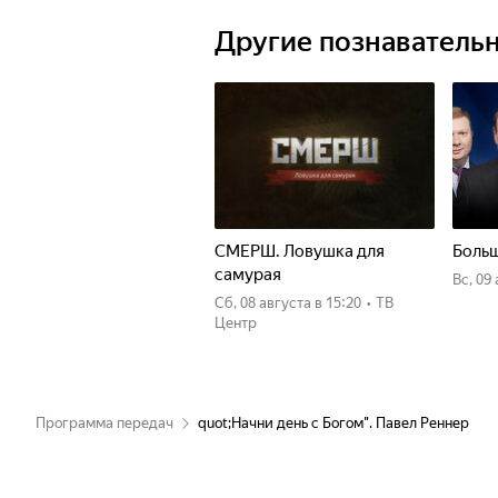
Другие познаватель
СМЕРШ. Ловушка для
Больш
самурая
вс, 09
сб, 08 августа
в 15:20
•
ТВ
Центр
Программа передач
quot;Начни день с Богом". Павел Реннер