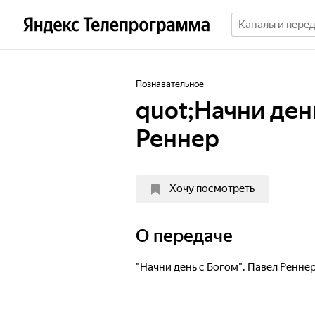
Познавательное
quot;Начни ден
Реннер
Хочу посмотреть
О передаче
"Начни день с Богом". Павел Ренне