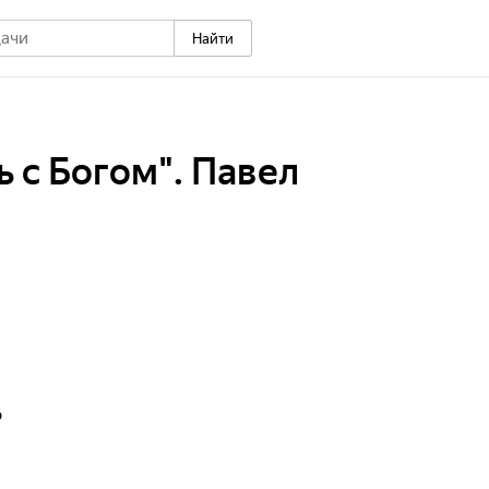
Найти
ь с Богом". Павел
р