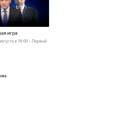
ая игра
 августа
в 16:00
•
Первый
пова