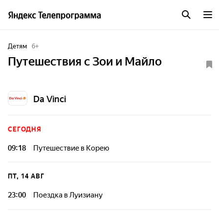
Детям
6
+
Путешествия с Зои и Майло
Da Vinci
СЕГОДНЯ
09:18
Путешествие в Корею
Майло тренируется задерживать дыхание, чтобы побить
рекорд. Поэтому Алим знакомит их с "русалками" Кореи.
ПТ, 14 АВГ
23:00
Поездка в Луизиану
Можно ли играть музыку не на музыкальных
инструмантах? Давайте узнаем это в Луизиане!