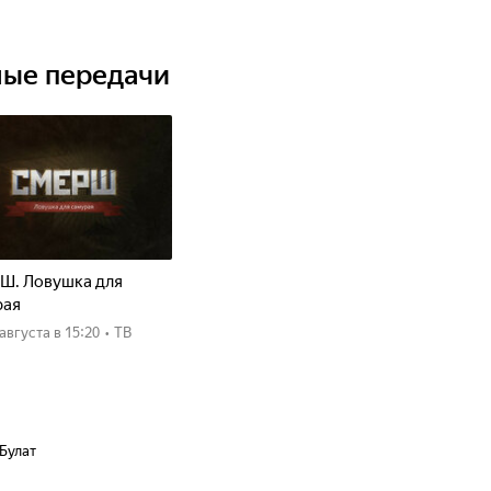
ные передачи
Ш. Ловушка для
рая
8 августа
в 15:20
•
ТВ
 Булат