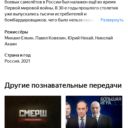
боевых самолётов в России был налажен ещё во время
Первой мировой войны. В 30-е годы прошлого столетия
уже выпускались тысячи истребителей и
бомбардировщиков, чего было нельзя сказать о
Развернуть
гражданских самолётах. Только после Великой
Отечественной это направление стало бурно развиваться.
Режиссёры
Первенцем гражданской реактивной авиации стал Ту-104,
Михаил Елкин
,
Павел Ковязин
,
Юрий Нехай
,
Николай
но мало кто знает, что вскоре с его помощью начали
Ахаян
проводиться работы в интересах освоения космического
Страна и год
пространства. Документальный фильм расскажет о
Россия, 2021
необычных и почти фантастических авиационных
проектах.
Другие познавательные передачи