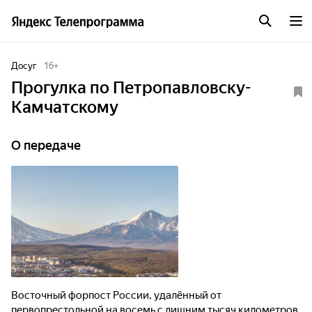
Досуг
16
+
Прогулка по Петропавловску-
Камчатскому
О передаче
Восточный форпост России, удалённый от
первопрестольной на восемь с лишним тысяч километров,