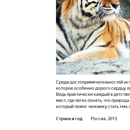
Среди достопримечательностей ист
которое особенно дорого сердцу лю
Ведь практически каждый в детстве
мест, где легко понять, что природ
который помог человеку стать тем, 
сопереживанию, восхищению и осоз
живем. Вот уже полтора века зооп
Страна и год
Россия, 2013
отдыха петербуржцев. За свою долг