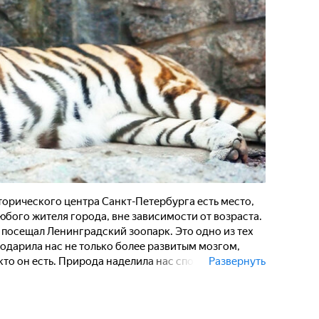
орического центра Санкт-Петербурга есть место,
бого жителя города, вне зависимости от возраста.
 посещал Ленинградский зоопарк. Это одно из тех
а одарила нас не только более развитым мозгом,
кто он есть. Природа наделила нас способностью к
Развернуть
нанием ответственности за мир, в котором мы
арк остается одним из любимых мест семейного
ую историю он никогда не менял адреса и до сих