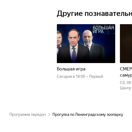
пор является уголком, где каждый
удивительным миром дикой приро
Другие познаватель
Большая игра
СМЕР
саму
Сегодня
в 16:00
•
Первый
сб, 0
Центр
Программа передач
Прогулка по Ленинградскому зоопарку