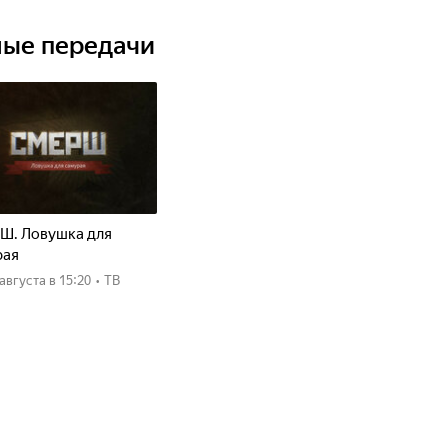
 житель огромного города может познакомиться с
ды.
ные передачи
Ш. Ловушка для
рая
8 августа
в 15:20
•
ТВ