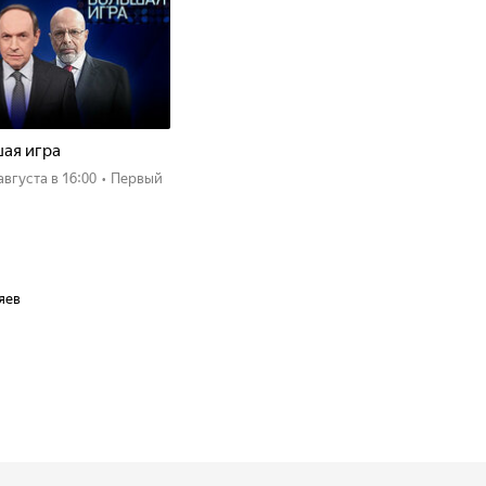
ая игра
 августа
в 16:00
•
Первый
яев