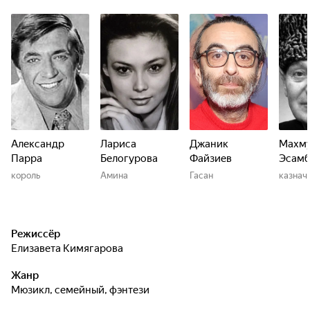
Александр
Лариса
Джаник
Махм
Парра
Белогурова
Файзиев
Эсамб
король
Амина
Гасан
казнач
Режиссёр
Елизавета Кимягарова
Жанр
мюзикл, семейный, фэнтези