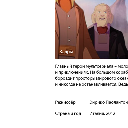
Кадры
Главный герой мультсериала – моло
и приключениях. На большом кораб
бороздит просторы мирового океан
и никогда не останавливается. Ведь
Режиссёр
Энрико Паоланто
Страна и год
Италия, 2012