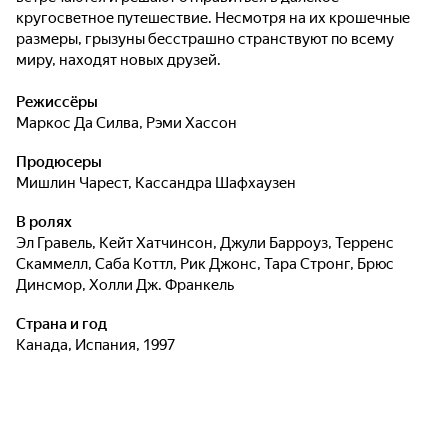
кругосветное путешествие. Несмотря на их крошечные
размеры, грызуны бесстрашно странствуют по всему
миру, находят новых друзей.
Режиссёры
Маркос Да Силва
,
Рэми Хассон
Продюсеры
Мишлин Чарест
,
Кассандра Шафхаузен
В ролях
Эл Гравель
,
Кейт Хатчинсон
,
Джули Барроуз
,
Терренс
Скаммелл
,
Саба Коттл
,
Рик Джонс
,
Тара Стронг
,
Брюс
Динсмор
,
Холли Дж. Франкель
Страна и год
Канада, Испания, 1997