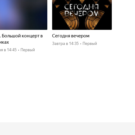
. Большой концерт в
Сегодня вечером
иках
Завтра
в 14:35
•
Первый
ня
в 14:45
•
Первый