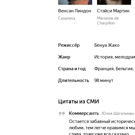
Венсан Линдон
Стэйси Мартин
Casanova
Marianne de
Charpillon
Режиссёр
Бенуа Жако
Жанр
история, мелодра
Страна и год
Франция, Бельгия,
Длительность
98 минут
Цитаты из СМИ
Коммерсантъ
Юлия Шагельман
Остается забавный историчес
любим, тем легче нравимся мы 
слава, тоже уже все сказано.