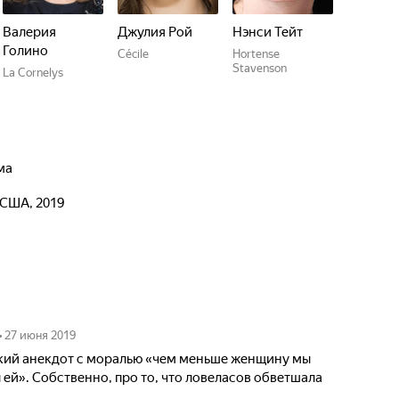
Валерия
Джулия Рой
Нэнси Тейт
Голино
Cécile
Hortense
Stavenson
La Cornelys
ма
 США, 2019
•
27 июня 2019
кий анекдот с моралью «чем меньше женщину мы
ей». Собственно, про то, что ловеласов обветшала