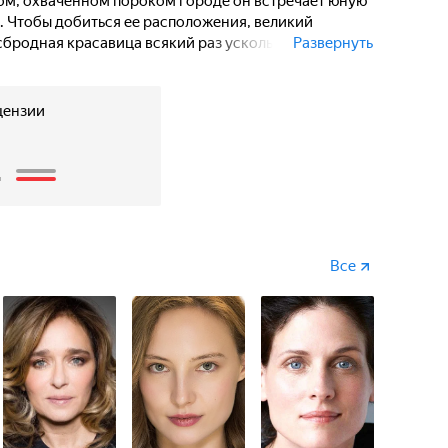
ом, охваченном пороком городе он встречает юную
 Чтобы добиться ее расположения, великий
сбродная красавица всякий раз ускользает из
Развернуть
анову с ума, утверждая, что станет его, как только
цензии
2
Все