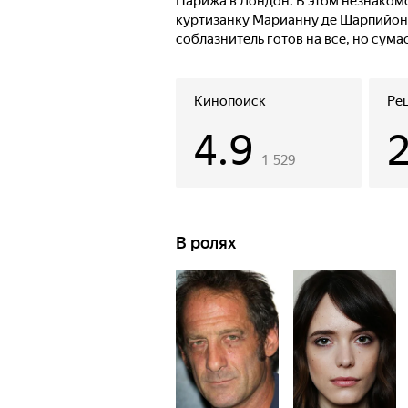
Парижа в Лондон. В этом незнаком
куртизанку Марианну де Шарпийон.
соблазнитель готов на все, но сума
объятий венецианца. Она сводит Каз
тот перестанет ее желать...
Кинопоиск
Ре
4.9
1 529
В ролях