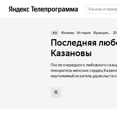
Фильмы
История
Франция...
20
4.9
Последняя люб
Казановы
После очередного любовного скан
покоритель женских сердец Казано
неутомимый искатель удовольствий
Парижа в Лондон. В этом незнако
городе он встречает юную куртиза
Чтобы добиться ее расположения, 
на все, но сумасбродная красавица
объятий венецианца. Она сводит Ка
что станет его, как только тот перес