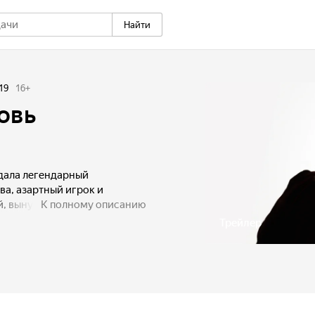
Найти
19
16
+
овь
дала легендарный
ва, азартный игрок и
, вынужден бежать из
К полному описанию
мом, охваченном пороком
Трейлер
нку Марианну де Шарпийон.
великий соблазнитель готов
 всякий раз ускользает из
занову с ума, утверждая,
танет ее желать...