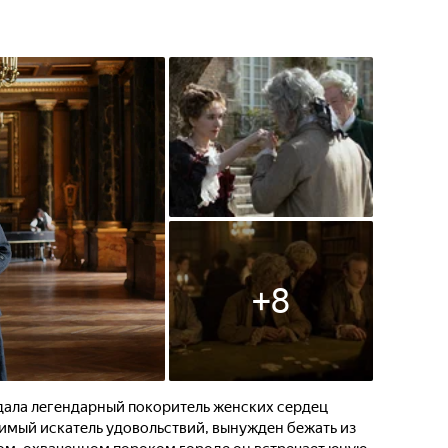
+
8
дала легендарный покоритель женских сердец
мимый искатель удовольствий, вынужден бежать из