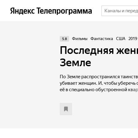
Фильмы
Фантастика
США
2019
5.8
Последняя жен
Земле
По Земле распространился таинств
убивает женщин. И, чтобы уберечь 
её в специально обустроенной квар
превращается в борьбу за выживан