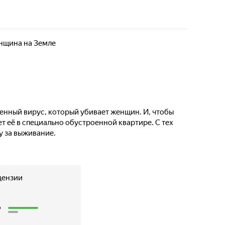
нщина на Земле
енный вирус, который убивает женщин. И, чтобы
т её в специально обустроенной квартире. С тех
у за выживание.
цензии
4