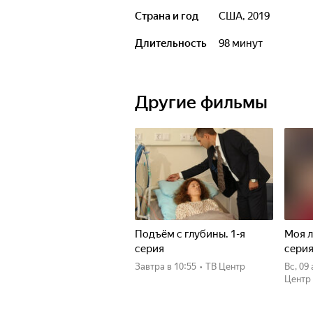
Страна и год
США, 2019
Длительность
98 минут
Другие фильмы
Подъём с глубины. 1-я
Моя л
серия
сери
Завтра
в 10:55
•
ТВ Центр
вс, 09
Центр