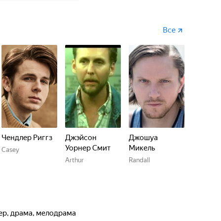
Все
Чендлер Риггз
Джэйсон
Джошуа
Уорнер Смит
Микель
Casey
Arthur
Randall
лер, драма, мелодрама