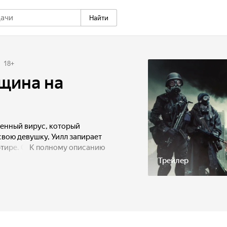
Найти
18
+
щина на
енный вирус, который
свою девушку, Уилл запирает
тире. С тех пор их жизнь
К полному описанию
ие.
Трейлер