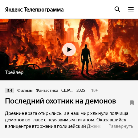
Трейлер
Фильмы
Фантастика
США...
2025
18
+
5.4
Последний охотник на демонов
Древние врата открылись, и в наш мир хлынули полчища
демонов во главе с неуязвимым титаном. Оказавшийся
в эпицентре вторжения полицейский Джейк пытается
Развернуть
найти способ закрыть портал, прежде чем армия тьмы