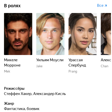
В ролях
Все
Микеле
Уильям Моусли
Урассая
Алекс
Морроне
Спербунд
Jake
Chan
Mek
Prang
Режиссёры
Стеффен Хакер
,
Александер Кисль
Жанр
фантастика, боевик