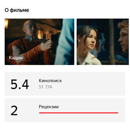
поглотит Землю.
О фильме
Кадры
5.4
Кинопоиск
51 774
2
Рецензии