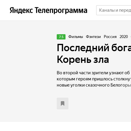
Фильмы
Фэнтези
Россия
2020
7.5
Последний бог
Корень зла
Во второй части зрители узнают об 
которым героям пришлось столкнут
новые уголки сказочного Белогорья
захватывающих схваток с участием