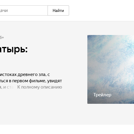
Найти
6
+
атырь:
истоках древнего зла, с
ься в первом фильме, увидят
, и станут свидетелями
К полному описанию
 былинных богатырей.
Трейлер