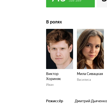
528 289
В ролях
Виктор
Мила Сивацкая
Хориняк
Василиса
Иван
Режиссёр
Дмитрий Дьяченк