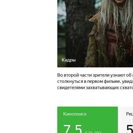
Кадры
Во второй части зрители узнают об
столкнуться в первом фильме, увид
свидетелями захватывающих схвато
Кинопоиск
Ре
7.5