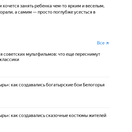
м хочется занять ребенка чем-то ярким и веселым,
орали, а самим — просто поглубже усесться в
Все
 советских мультфильмов: что еще переснимут
 классики
рь»: как создавались богатырские бои Белогорья
рь»: как создавались сказочные костюмы жителей