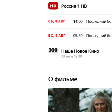
Россия 1 HD
14:00
Последний бог
СБ, 8 АВГ
05:50
Последний бог
ВС, 9 АВГ
Наше Новое Кино
13 авг в 12:30
12:30
Последний бог
ЧТ, 13 АВГ
О фильме
06:45
Последний бог
ПТ, 14 АВГ
12:30
Последний бог
ВС, 16 АВГ