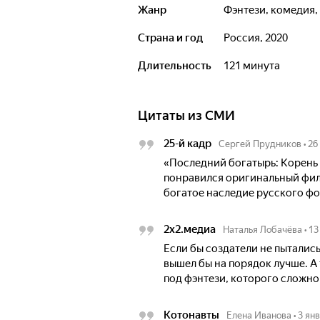
Жанр
фэнтези, комедия
Страна и год
Россия, 2020
Длительность
121 минута
Цитаты из СМИ
25-й кадр
Сергей Прудников
•
26
«Последний богатырь: Корень з
понравился оригинальный фил
богатое наследие русского фо
2х2.медиа
Наталья Лобачёва
•
13
Если бы создатели не пытались
вышел бы на порядок лучше. А
под фэнтези, которого сложно
Котонавты
Елена Иванова
•
3 ян