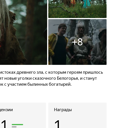
+
8
 истоках древнего зла, с которым героям пришлось
ят новые уголки сказочного Белогорья, и станут
к с участием былинных богатырей.
цензии
Награды
51
1