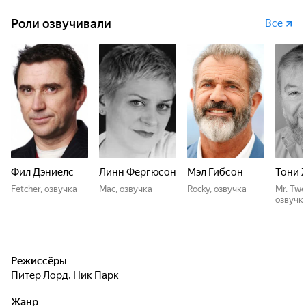
Роли озвучивали
Все
Фил Дэниелс
Линн Фергюсон
Мэл Гибсон
Тони 
Fetcher, озвучка
Mac, озвучка
Rocky, озвучка
Mr. Twe
озвучк
Режиссёры
Питер Лорд
,
Ник Парк
Жанр