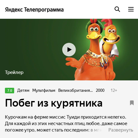
Трейлер
Детям
Мультфильм
Великобритания...
2000
12
+
7.0
Побег из курятника
Курочкам на ферме миссис Туиди приходится нелегко.
Для каждой из этих несчастных птиц любое, даже самое
погожее утро, может стать последним: в мгновение ока
Развернуть
они могут угодить в суп или стать начинкой для пирожка.