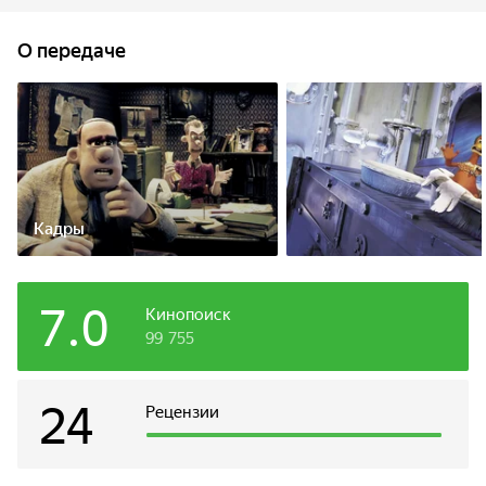
Безропотные домашние птички живут в постоянном
страхе в ужасных курятниках, напоминающих бараки
О передаче
концлагеря. Все попытки вырваться из страшной фермы
на волю оканчиваются провалом. Но однажды на ферме
объявляется веселый американский петух Рокки...
Кадры
7.0
Кинопоиск
99 755
24
Рецензии