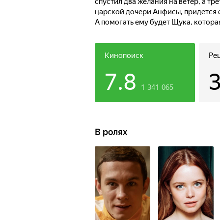
спустил два желания на ветер, а тр
царской дочери Анфисы, придется 
А помогать ему будет Щука, котор
Василисой. Вместе им предстоит на
Баюном, отправиться в мрачное цар
быть с тем, кого любишь.
Кинопоиск
Ре
7.8
1 341 065
В ролях