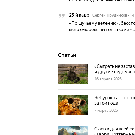
25-й кадр
Сергей Прудников
•
14
«По щучьему велению», бессп
метаюмором, ни попытками «сд
Статьи
«Сыграть не заста
и другие недомаш
16 апреля 2025
Чебурашка — собир
за три года
7 марта 2025
Сказки для всей се
«Гарри Поттер» на