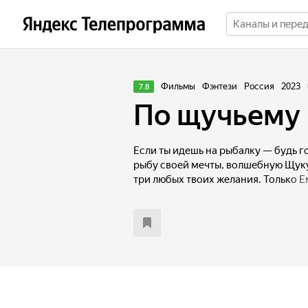
Фильмы
Фэнтези
Россия
2023
7.8
По щучьему
Если ты идешь на рыбалку — будь го
рыбу своей мечты, волшебную Щуку
три любых твоих желания. Только Е
на ветер, а третье решил приберечь
руки царской дочери Анфисы, прид
без волшебной силы, самому. А пом
которая без своей шкурки предста
Василисой. Вместе им предстоит н
встретиться с Котом Баюном, отпра
Кощея и понять, что настоящее чудо
любишь.