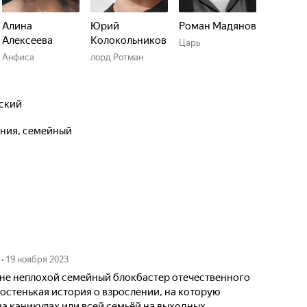
Алина
Юрий
Роман Мадянов
Алексеева
Колокольников
Царь
Анфиса
лорд Ротман
нский
ения, семейный
•
19 ноября 2023
не неплохой семейный блокбастер отечественного
ростенькая история о взрослении, на которую
а каникулах или всей семьёй на выходных.