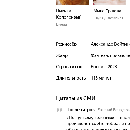
Никита
Мила Ершова
Кологривый
Щука / Василиса
Емеля
Режиссёр
Александр Войти
Жанр
фэнтези, приключ
Страна и год
Россия, 2023
Длительность
115 минут
Цитаты из СМИ
После титров
Евгений Белоусов
«По щучьему велению» — впол
производства. Это добрая и п
обычно ходят целым классом н