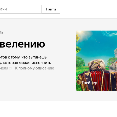
Найти
6
+
 велению
тов к тому, что вытянешь
, которая может исполнить
меля спустил два желания
К полному описанию
. Поэтому, чтобы добиться
ется ему действовать
Трейлер
огать ему будет Щука,
ет обычной девушкой
айти скатерть-самобранку,
виться в мрачное царство
 — это быть с тем, кого