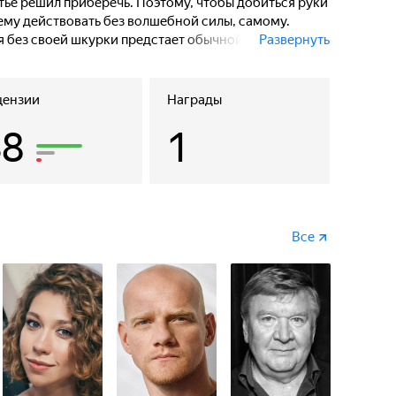
етье решил приберечь. Поэтому, чтобы добиться руки
ему действовать без волшебной силы, самому.
ая без своей шкурки предстает обычной девушкой
Развернуть
йти скатерть-самобранку, встретиться с Котом
ство Кощея и понять, что настоящее чудо — это
цензии
Награды
38
1
Все