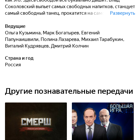
как это. Здесь свободой всё буквально дышит: Влад
Соколовский выпьет самых свободных напитков, станцует
самый свободный танец, прокатится на самой свободной
Развернуть
машине, и поймёт, наконец, что истинная свобода таится
в нём самом.
Ведущие
Ольга Кузьмина
,
Марк Богатырев
,
Евгений
Папунаишвили
,
Полина Лазарева
,
Михаил Тарабукин
,
Виталий Кудрявцев
,
Дмитрий Колчин
Страна и год
Россия
Другие познавательные передачи