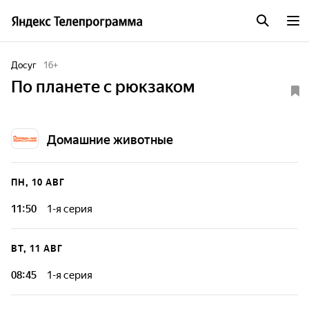
Досуг
16
+
По планете с рюкзаком
Домашние животные
ПН, 10 АВГ
11:50
1-я серия
Авторская программа-видеоблог Сергея Астахова -
охотоведа и путешественника. Рассказ о любимых
ВТ, 11 АВГ
домашних питомцах в разных уголках нашей планеты, а
заодно знакомство зрителя с особенностями и
08:45
1-я серия
интересными местами этих стран.
Авторская программа-видеоблог Сергея Астахова -
охотоведа и путешественника. Рассказ о любимых