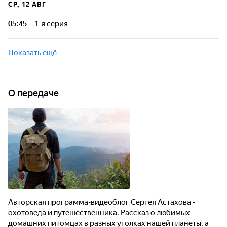
СР, 12 АВГ
домашних питомцах в разных уголках нашей планеты, а
заодно знакомство зрителя с особенностями и
05:45
1-я серия
интересными местами этих стран.
Авторская программа-видеоблог Сергея Астахова -
охотоведа и путешественника. Рассказ о любимых
Показать ещё
домашних питомцах в разных уголках нашей планеты, а
заодно знакомство зрителя с особенностями и
интересными местами этих стран.
О передаче
Авторская программа-видеоблог Сергея Астахова -
охотоведа и путешественника. Рассказ о любимых
домашних питомцах в разных уголках нашей планеты, а