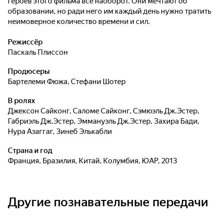
героев этого фильма все наоборот. Они мечтают об
образовании, но ради него им каждый день нужно тратить
неимоверное количество времени и сил.
Режиссёр
Паскаль Плиссон
Продюсеры
Бартелеми Фюжа
,
Стефани Шотер
В ролях
Джексон Сайконг
,
Саломе Сайконг
,
Сэмюэль Дж.Эстер
,
Габриэль Дж.Эстер
,
Эммануэль Дж.Эстер
,
Захира Бади
,
Нура Азаггаг
,
Зинеб Элькабли
Страна и год
Франция, Бразилия, Китай, Колумбия, ЮАР, 2013
Другие познавательные передачи