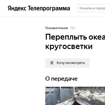
Познавательное
12
+
Переплыть океа
кругосветки
Хочу посмотреть
О передаче