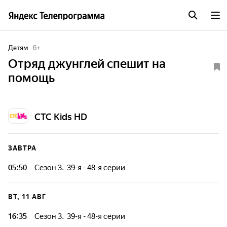
Детям
6
+
Отряд джунглей спешит на
помощь
СТС Kids HD
ЗАВТРА
05:50
Сезон 3. 39-я - 48-я серии
Пингвин Марис думает, что он... тигр! У него есть рыбка по
имени Джуниор с такой же, как и у Мариса, тигриной
ВТ, 11 АВГ
полосатой расцветкой. А еще храброго пингвина
окружают верные друзья - горилла Мигель, лягушки Эл и
16:35
Сезон 3. 39-я - 48-я серии
Боб, долгопят Гилберт и летучая мышь Батрисия. Все