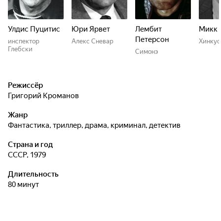
Улдис Пуцитис
Юри Ярвет
Лембит
Микк 
Петерсон
инспектор
Алекс Сневар
Хинкус
Глебски
Симонэ
Режиссёр
Григорий Кроманов
Жанр
фантастика, триллер, драма, криминал, детектив
Страна и год
СССР, 1979
Длительность
80 минут