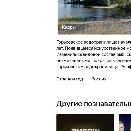
Кадры
Горьковское водохранилище начали 
лет. Появившееся искусственное мо
Изменились видовой состав рыб, ск
безжизненными, покрылись зеленью
Горьковском водохранилище - Асаф
любители походов и проводятся бо
Страна и год
Россия
Другие познаватель