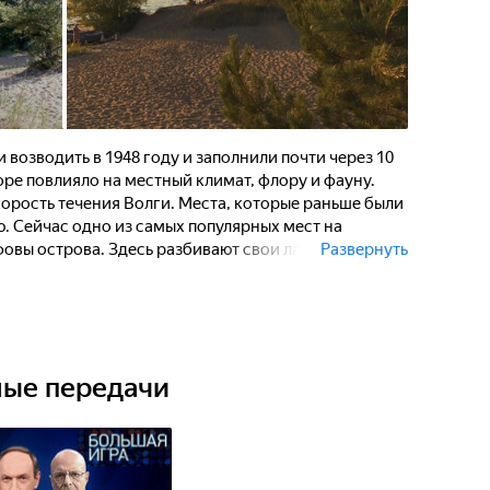
возводить в 1948 году и заполнили почти через 10
ре повлияло на местный климат, флору и фауну.
орость течения Волги. Места, которые раньше были
. Сейчас одно из самых популярных мест на
овы острова. Здесь разбивают свои лагеря рыбаки,
Развернуть
льшие туристические фестивали.
ные передачи