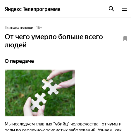
Познавательное
16
+
От чего умерло больше всего
людей
О передаче
Мы исследуем главных "убийц" человечества - от чумы и
оспы до сердечно-сосудистых заболеваний. Узнаем, как