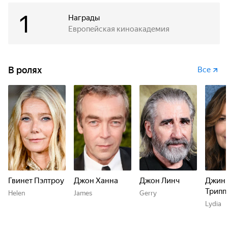
1
Награды
Европейская киноакадемия
В ролях
Все
Гвинет Пэлтроу
Джон Ханна
Джон Линч
Джин
Трипп
Helen
James
Gerry
Lydia