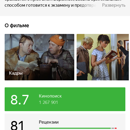
способом готовится к экзамену и предотвращает
Развернуть
«ограбление века», на которое идёт троица
бандитов — Балбес, Трус и Бывалый.
О фильме
Кадры
8.7
Кинопоиск
1 267 901
81
Рецензии