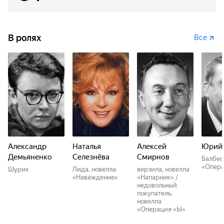
В ролях
Все
Александр
Наталья
Алексей
Юрий 
Демьяненко
Селезнёва
Смирнов
Балбес
«Опера
Шурик
Лида, новелла
верзила, новелла
«Наваждение»
«Напарник» /
недовольный
покупатель,
новелла
«Операция «Ы»