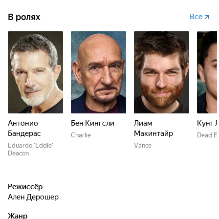
В ролях
Все
Антонио
Бен Кингсли
Лиам
Кунг 
Бандерас
Макинтайр
Charlie
Dead E
Eduardo 'Eddie'
Vance
Deacon
Режиссёр
Ален Дерошер
Жанр