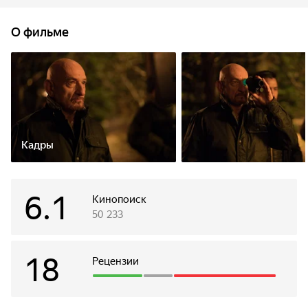
торговый центр стучится 11-летняя девочка и просит о
помощи. Она оказывается важным свидетелем, и должна
О фильме
завтра давать показания в суде. Её преследует банда
головорезов, и для них не помеха даже перевозивший
девочку бронированный кортеж. Под руководством
лидера-психопата преступники действуют без ошибок и
не оставляют следов. Эта ночь заставит Эдди вспомнить
все то, что он так хотел забыть.
Кадры
6.1
Кинопоиск
50 233
18
Рецензии