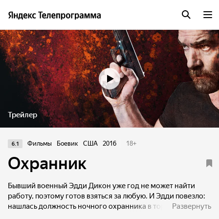
Трейлер
Фильмы
Боевик
США
2016
18
+
6.1
Охранник
Бывший военный Эдди Дикон уже год не может найти
работу, поэтому готов взяться за любую. И Эдди повезло:
нашлась должность ночного охранника в торговом
Развернуть
центре. И в первую же смену начинаются проблемы. В