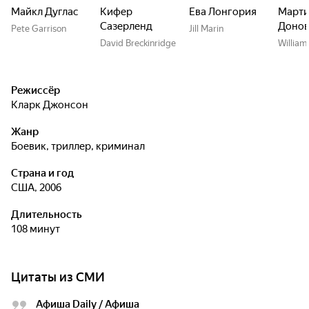
Майкл Дуглас
Кифер
Ева Лонгория
Март
Сазерленд
Донов
Pete Garrison
Jill Marin
David Breckinridge
William
Режиссёр
Кларк Джонсон
Жанр
боевик, триллер, криминал
Страна и год
США, 2006
Длительность
108 минут
Цитаты из СМИ
Афиша Daily / Афиша