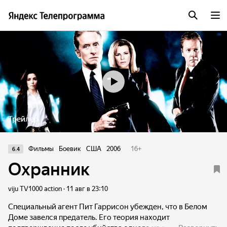
Трейлер
Фильмы
Боевик
США
2006
16
+
6.4
Охранник
viju TV1000 action · 11 авг в 23:10
Специальный агент Пит Гаррисон убежден, что в Белом
Доме завелся предатель. Его теория находит