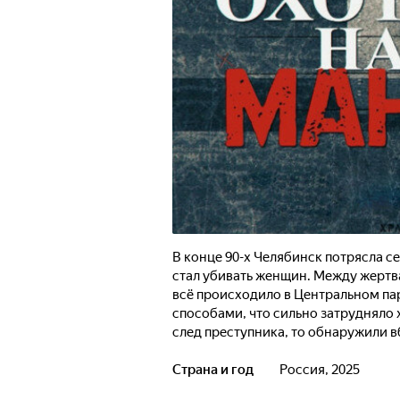
В конце 90-х Челябинск потрясла с
стал убивать женщин. Между жертва
всё происходило в Центральном па
способами, что сильно затрудняло 
след преступника, то обнаружили в
множеством человеческих черепов.
следственной практике? Как может
Страна и год
Россия, 2025
по наследству ген убийства?