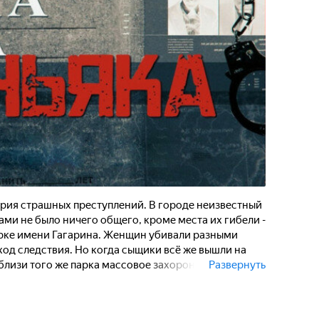
ерия страшных преступлений. В городе неизвестный
ми не было ничего общего, кроме места их гибели -
рке имени Гагарина. Женщин убивали разными
ход следствия. Но когда сыщики всё же вышли на
близи того же парка массовое захоронение со
Развернуть
 Чем закончилось одно из самых сложных дел в
 выдать преступника обычная шуба? И передается ли