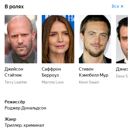
В ролях
Все
Джейсон
Саффрон
Стивен
Дэниэ
Стэйтем
Берроуз
Кэмпбелл Мур
Dave Sh
Terry Leather
Martine Love
Kevin Swain
Режиссёр
Роджер Дональдсон
Жанр
триллер, криминал