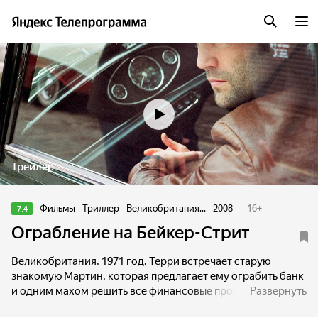
Трейлер
Фильмы
Триллер
Великобритания...
2008
16
+
7.4
Ограбление на Бейкер-Стрит
Великобритания, 1971 год. Терри встречает старую
знакомую Мартин, которая предлагает ему ограбить банк
и одним махом решить все финансовые проблемы. Но на
Развернуть
самом деле это идея служащего МИ-5, которому нужно