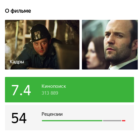
выкрасть компромат на члена королевской семьи.
Ограбление проходит успешно, но события принимают
О фильме
неожиданный поворот.
Кадры
7.4
Кинопоиск
313 889
54
Рецензии