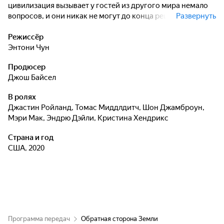
цивилизация вызывает у гостей из другого мира немало
вопросов, и они никак не могут до конца решить, хорошая
Развернуть
она или нет. Точно известно только одно: они должны
защищать Пупу - живой суперкомпьютер, который
Режиссёр
однажды эволюционирует, поглотит их и терраформирует
Энтони Чун
Землю.
Продюсер
Джош Байсел
В ролях
Джастин Ройланд
,
Томас Миддлдитч
,
Шон Джамброун
,
Мэри Мак
,
Эндрю Дэйли
,
Кристина Хендрикс
Страна и год
США, 2020
Программа передач
Обратная сторона Земли