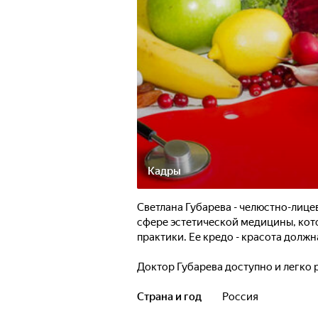
Кадры
Светлана Губарева - челюстно-лице
сфере эстетической медицины, кото
практики. Ее кредо - красота долж
Доктор Губарева доступно и легко 
и пластической хирургии, предупре
посоветует домашний уход, провед
Страна и год
Россия
медицины и предостережет от "гол