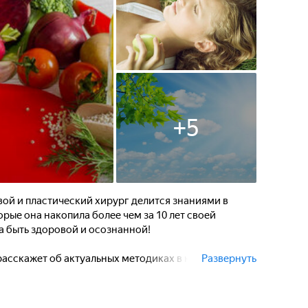
+
5
вой и пластический хирург делится знаниями в
рые она накопила более чем за 10 лет своей
на быть здоровой и осознанной!
расскажет об актуальных методиках в косметологии
Развернуть
дит о возможных осложнениях и как их избежать,
ет экскурс в работающие процедуры эстетической
ого" маркетинга.