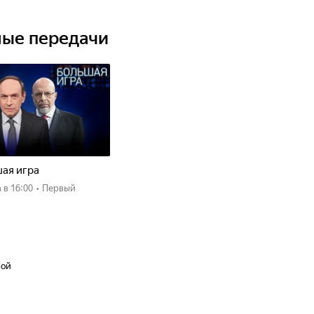
ные передачи
ая игра
а
в 16:00
•
Первый
вой