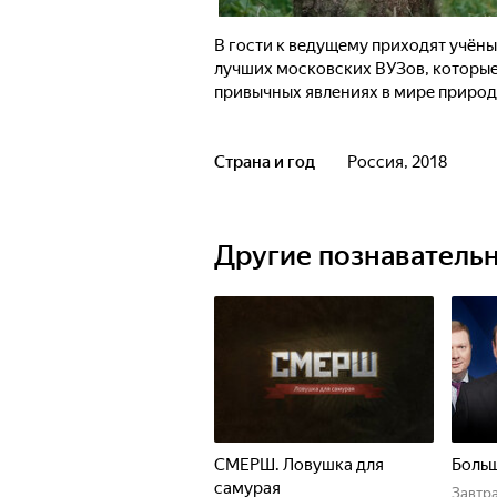
В гости к ведущему приходят учён
лучших московских ВУЗов, которые
привычных явлениях в мире природ
Страна и год
Россия, 2018
Другие познаватель
СМЕРШ. Ловушка для
Больш
самурая
Завтр