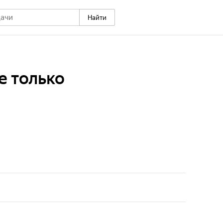
Найти
е только
ему приходят ученые с мировым именем,
 профессора лучших московских ВУЗов, которые
нь интересно рассказывают о привычках животных с