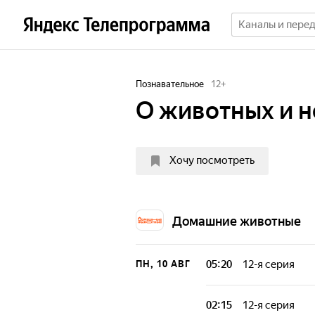
Познавательное
12
+
О животных и н
Хочу посмотреть
Домашние животные
05:20
12-я серия
ПН, 10 АВГ
В гости к ведущ
преподаватели и
02:15
12-я серия
доходчиво и оче