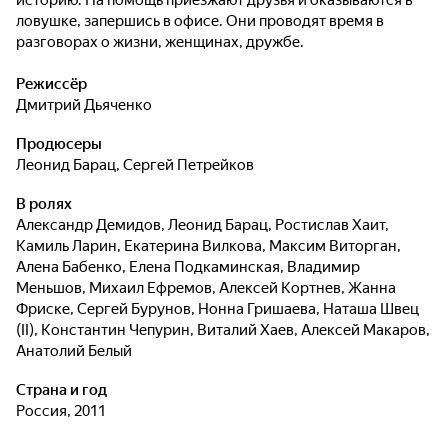
историю. На помощь приезжают друзья и оказываются в
ловушке, запершись в офисе. Они проводят время в
разговорах о жизни, женщинах, дружбе.
Режиссёр
Дмитрий Дьяченко
Продюсеры
Леонид Барац
,
Сергей Петрейков
В ролях
Александр Демидов
,
Леонид Барац
,
Ростислав Хаит
,
Камиль Ларин
,
Екатерина Вилкова
,
Максим Виторган
,
Алена Бабенко
,
Елена Подкаминская
,
Владимир
Меньшов
,
Михаил Ефремов
,
Алексей Кортнев
,
Жанна
Фриске
,
Сергей Бурунов
,
Нонна Гришаева
,
Наташа Швец
(II)
,
Константин Чепурин
,
Виталий Хаев
,
Алексей Макаров
,
Анатолий Белый
Страна и год
Россия, 2011