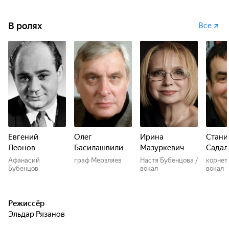
В ролях
Все
Евгений
Олег
Ирина
Стани
Леонов
Басилашвили
Мазуркевич
Садал
Афанасий
граф Мерзляев
Настя Бубенцова /
корнет
Бубенцов
вокал
вокал
Режиссёр
Эльдар Рязанов