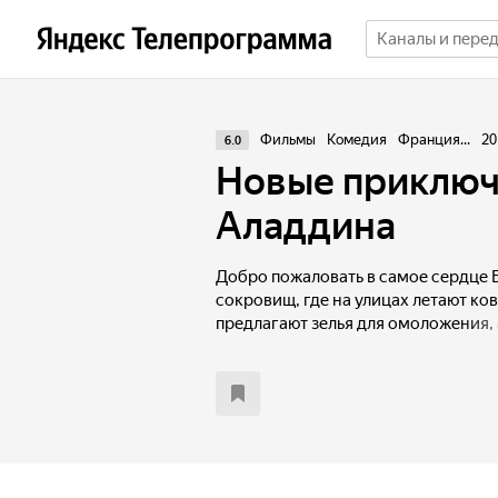
Фильмы
Комедия
Франция...
20
6.0
Новые приклю
Аладдина
Добро пожаловать в самое сердце 
сокровищ, где на улицах летают ко
предлагают зелья для омоложения, 
принцесса, которая иногда тайком 
раз и орудует находчивый и предп
Аладдин.