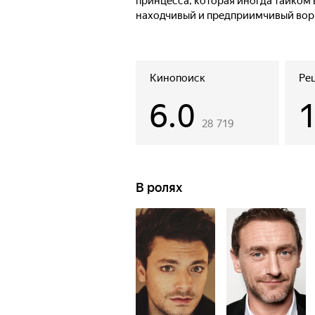
принцесса, которая иногда тайком в
находчивый и предприимчивый вор
Кинопоиск
Ре
6.0
28 719
В ролях