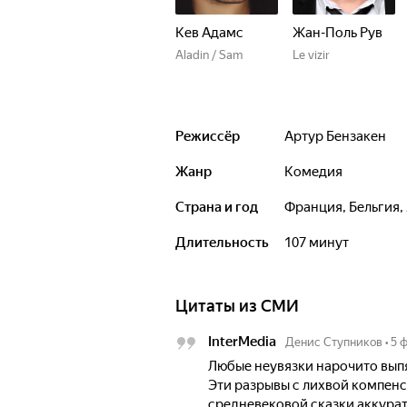
Кев Адамс
Жан-Поль Рув
Aladin / Sam
Le vizir
Режиссёр
Артур Бензакен
Жанр
комедия
Страна и год
Франция, Бельгия,
Длительность
107 минут
Цитаты из СМИ
InterMedia
Денис Ступников
•
5 
Любые неувязки нарочито вып
Эти разрывы с лихвой компен
средневековой сказки аккура