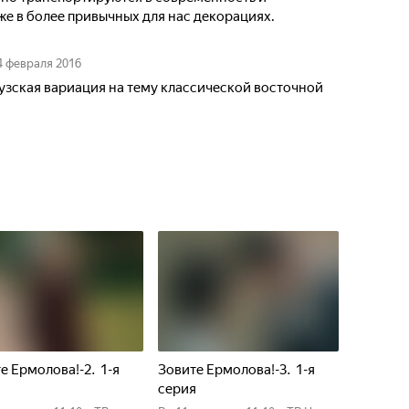
е в более привычных для нас декорациях.
4 февраля 2016
зская вариация на тему классической восточной
е Ермолова!-2. 1-я
Зовите Ермолова!-3. 1-я
я
серия