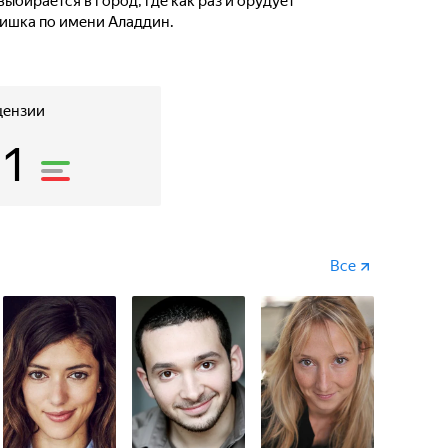
ыбирается в город, где как раз и орудует
ишка по имени Аладдин.
цензии
11
Все