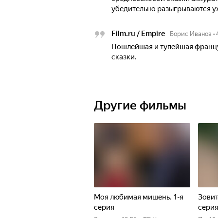
убедительно разыгрываются уж
Film.ru / Empire
Борис Иванов
•
Пошлейшая и тупейшая францу
сказки.
Другие фильмы
Моя любимая мишень. 1-я
Зовит
серия
сери