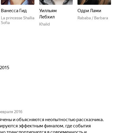
Ванесса Гид
Уилльям
Одри Лами
Лебхил
La princesse Shallia
Rababa / Barbara
Sofia
Khalid
 2015
февраля 2016
ячены и объясняются неопытностью рассказчика.
сируются эффектным финалом, где события
тно транспортируются в современность и