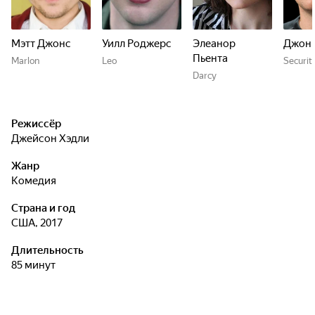
Мэтт Джонс
Уилл Роджерс
Элеанор
Джонн
Пьента
Marlon
Leo
Securit
Darcy
Режиссёр
Джейсон Хэдли
Жанр
комедия
Страна и год
США, 2017
Длительность
85 минут