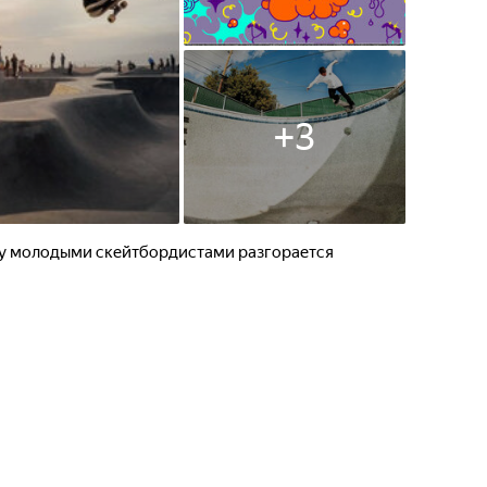
+
3
у молодыми скейтбордистами разгорается