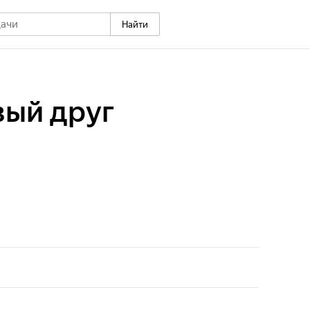
Найти
вый друг
хочется иметь друга у себя дома. Такого маленького
 чтобы он встречал с работы, смотрел умными