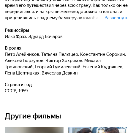
время его путешествия через всю страну. Как только он не
передвигался: и на крыше железнодорожного вагона, и
прицепившись к заднему бамперу автомобиля, и вплавь
Развернуть
через реку. Доброта, природная отзывчивость, смекалка,
умение прийти на помощь товарищу - эти человеческие
Режиссёры
качества были его верными помощниками в преодолении
Илья Фрэз
,
Эдуард Бочаров
трудностей пути. Мишка доказал всем и прежде всего
В ролях
самому себе, что только человек, обладающий такими
Петр Алейников
,
Татьяна Пельтцер
,
Константин Сорокин
,
качествами, достоин звания Человек с большой буквы.
Алексей Борзунов
,
Виктор Хохряков
,
Михаил
Трояновский
,
Георгий Гумилевский
,
Евгений Кудряшев
,
Лена Шептицкая
,
Вячеслав Девкин
Страна и год
СССР, 1959
Другие фильмы