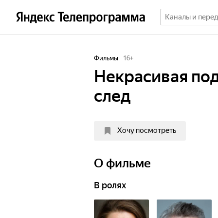
Фильмы
16
+
Некрасивая по
след
Хочу посмотреть
О фильме
В ролях